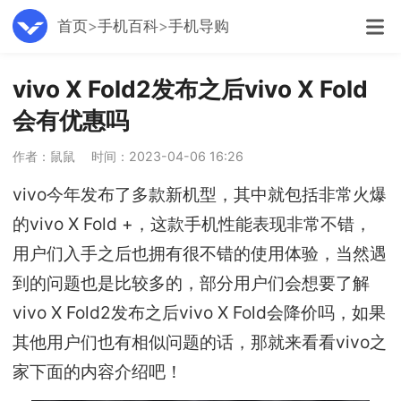
首页
手机百科
手机导购
vivo X Fold2发布之后vivo X Fold
会有优惠吗
作者：鼠鼠
时间：2023-04-06 16:26
vivo今年发布了多款新机型，其中就包括非常火爆
的vivo X Fold +，这款手机性能表现非常不错，
用户们入手之后也拥有很不错的使用体验，当然遇
到的问题也是比较多的，部分用户们会想要了解
vivo X Fold2发布之后vivo X Fold会降价吗，如果
其他用户们也有相似问题的话，那就来看看vivo之
家下面的内容介绍吧！