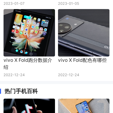
2023-01-07
2023-01-05
vivo X Fold跑分数据介
vivo X Fold配色有哪些
绍
2022-12-24
2022-12-24
热门手机百科