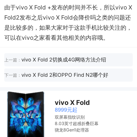
由于vivo X Fold +发布的时间并不长，所以vivo X
Fold2发布之后vivo X Fold会降价吗之类的问题还
是比较多的，如果大家对于这款手机比较关注的，
可以在vivo之家看看其他相关的内容哦。
vivo X Fold 2切换成4G网络方法介绍
上一篇：
vivo X Fold 2和OPPO Find N2哪个好
下一篇：
vivo X Fold
8999元起
双屏幕指纹识别
8.03英寸超感折叠巨幕
骁龙8Gen1处理器