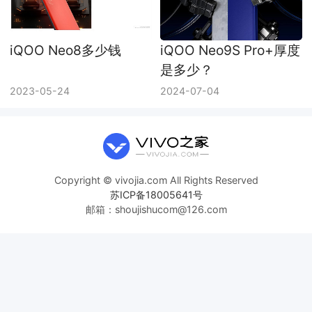
iQOO Neo8多少钱
iQOO Neo9S Pro+厚度
是多少？
2023-05-24
2024-07-04
Copyright © vivojia.com All Rights Reserved
苏ICP备18005641号
邮箱：shoujishucom@126.com