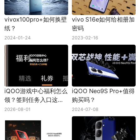
vivox100pro+如何换壁
vivo S16e如何给相册加
纸？
密码
2024-01-24
2023-02-16
iQOO游戏中心福利怎么
iQOO Neo9S Pro+值得
领？签到任务入口这样
购买吗？
找
2026-08-01
2024-07-08