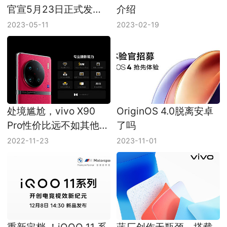
官宣5月23日正式发
介绍
布，首发天玑 9200+
2023-05-11
2023-02-19
处境尴尬，vivo X90
OriginOS 4.0脱离安卓
Pro性价比远不如其他两
了吗
款，会成为vivo版
2022-11-23
2023-11-01
iPhone 14 plus吗？