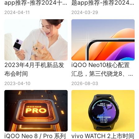
app推荐-推荐2024十
题app推荐-推荐2024
款可以免费看美剧的
十款好用的免费手机主
2024-04-11
2024-03-29
app
题app
2023年4月手机新品发
iQOO Neo10核心配置
布会时间
汇总，第三代骁龙8、
Q2芯片、6100mAh和
2023-04-10
2026-08-03
120W
iQOO Neo 8 / Pro 系列
vivo WATCH 2上市时间