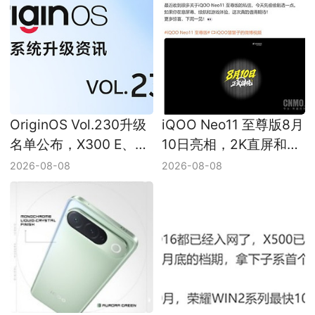
OriginOS Vol.230升级
iQOO Neo11 至尊版8月
名单公布，X300 E、
10日亮相，2K直屏和
iQOO 12和Z11等机型迎
9000mAh以上电池被提
2026-08-08
2026-08-08
来新版本
及