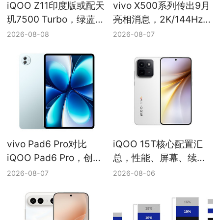
iQOO Z11印度版或配天
vivo X500系列传出9月
玑7500 Turbo，绿蓝配
亮相消息，2K/144Hz直
色亮相
屏与2nm平台仍待确认
2026-08-08
2026-08-07
vivo Pad6 Pro对比
iQOO 15T核心配置汇
iQOO Pad6 Pro，创作
总，性能、屏幕、续航
办公与电竞大屏定位差
与游戏能力边界
2026-08-07
2026-08-06
异