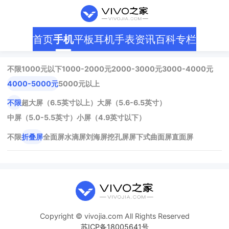
首页
手机
平板
耳机
手表
资讯
百科
专栏
不限
1000元以下
1000-2000元
2000-3000元
3000-4000元
4000-5000元
5000元以上
不限
超大屏（6.5英寸以上）
大屏（5.6-6.5英寸）
中屏（5.0-5.5英寸）
小屏（4.9英寸以下）
不限
折叠屏
全面屏
水滴屏
刘海屏
挖孔屏
屏下式
曲面屏
直面屏
Copyright © vivojia.com All Rights Reserved
苏ICP备18005641号