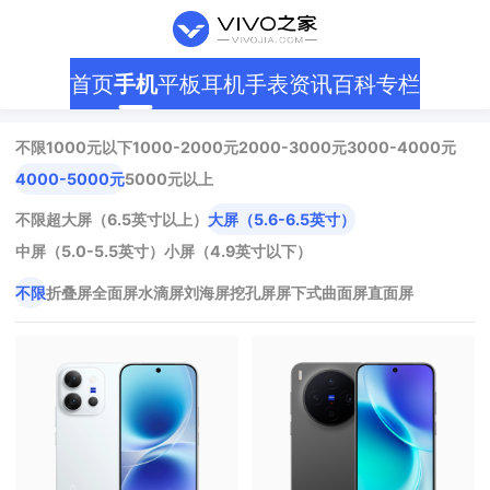
首页
手机
平板
耳机
手表
资讯
百科
专栏
不限
1000元以下
1000-2000元
2000-3000元
3000-4000元
4000-5000元
5000元以上
不限
超大屏（6.5英寸以上）
大屏（5.6-6.5英寸）
中屏（5.0-5.5英寸）
小屏（4.9英寸以下）
不限
折叠屏
全面屏
水滴屏
刘海屏
挖孔屏
屏下式
曲面屏
直面屏