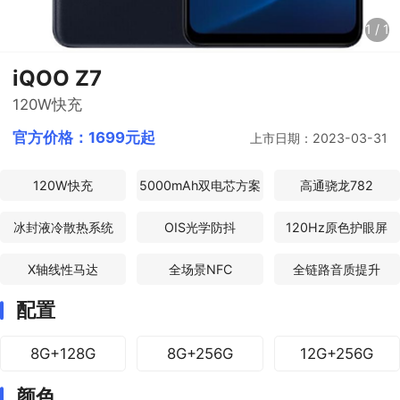
1
/
1
iQOO Z7
120W快充
官方价格：
1699元起
上市日期：2023-03-31
120W快充
5000mAh双电芯方案
高通骁龙782
冰封液冷散热系统
OIS光学防抖
120Hz原色护眼屏
X轴线性马达
全场景NFC
全链路音质提升
配置
8G+128G
8G+256G
12G+256G
颜色