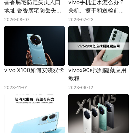
香香腐宅防走失页入口
vivo手机进水怎么办？
地址 香香腐宅防丢失链
关机、擦干和送检前注
接最新地址
意事项
2026-08-07
2026-07-23
vivo X100如何安装双卡
vivox90s找到隐藏应用
教程
2023-11-01
2023-06-12