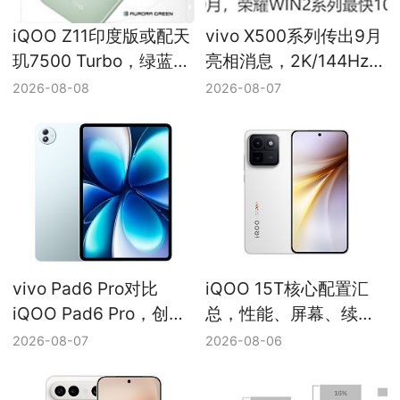
iQOO Z11印度版或配天
vivo X500系列传出9月
玑7500 Turbo，绿蓝配
亮相消息，2K/144Hz直
色亮相
屏与2nm平台仍待确认
2026-08-08
2026-08-07
vivo Pad6 Pro对比
iQOO 15T核心配置汇
iQOO Pad6 Pro，创作
总，性能、屏幕、续航
办公与电竞大屏定位差
与游戏能力边界
2026-08-07
2026-08-06
异