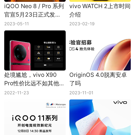
iQOO Neo 8 / Pro 系列
vivo WATCH 2上市时间
官宣5月23日正式发
介绍
布，首发天玑 9200+
2023-05-11
2023-02-19
处境尴尬，vivo X90
OriginOS 4.0脱离安卓
Pro性价比远不如其他两
了吗
款，会成为vivo版
2022-11-23
2023-11-01
iPhone 14 plus吗？