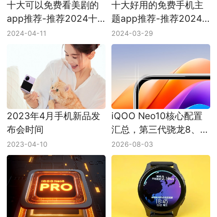
十大可以免费看美剧的
十大好用的免费手机主
app推荐-推荐2024十
题app推荐-推荐2024
款可以免费看美剧的
十款好用的免费手机主
2024-04-11
2024-03-29
app
题app
2023年4月手机新品发
iQOO Neo10核心配置
布会时间
汇总，第三代骁龙8、
Q2芯片、6100mAh和
2023-04-10
2026-08-03
120W