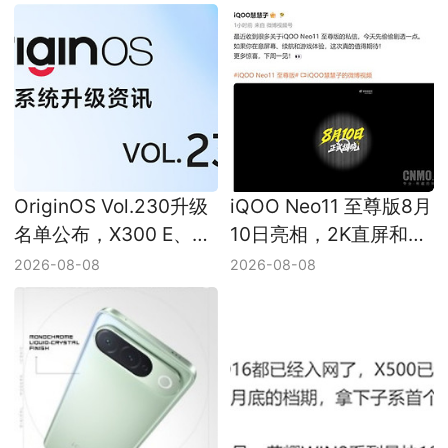
OriginOS Vol.230升级
iQOO Neo11 至尊版8月
名单公布，X300 E、
10日亮相，2K直屏和
iQOO 12和Z11等机型迎
9000mAh以上电池被提
2026-08-08
2026-08-08
来新版本
及