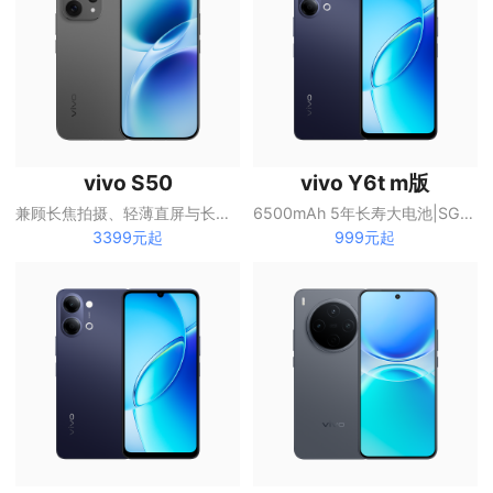
vivo S50
vivo Y6t m版
兼顾长焦拍摄、轻薄直屏与长续航的S系列手机
6500mAh 5年长寿大电池|SGS五星抗跌耐摔认证|全局无频闪护眼屏
3399元起
999元起