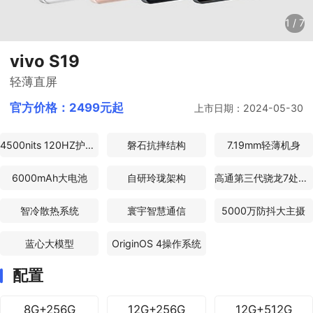
1
/
7
vivo S19
轻薄直屏
官方价格：
2499元起
上市日期：2024-05-30
4500nits 120HZ护眼屏
磐石抗摔结构
7.19mm轻薄机身
6000mAh大电池
自研玲珑架构
高通第三代骁龙7处理器
智冷散热系统
寰宇智慧通信
5000万防抖大主摄
蓝心大模型
OriginOS 4操作系统
配置
8G+256G
12G+256G
12G+512G