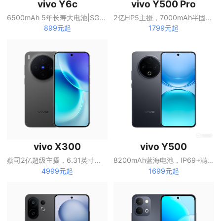
vivo Y6c
vivo Y500 Pro
6500mAh 5年长寿大电池|SGS五星抗跌耐摔认证|全局无频闪护眼屏
2亿HP5主摄，7000mAh半固态蓝海电池
899元起
1799元起
vivo X300
vivo Y500
蔡司2亿超级主摄，6.31英寸直屏
8200mAh蓝海电池，IP69+满级防水
4999元起
1699元起