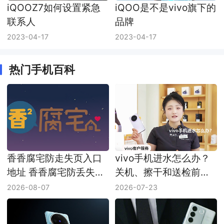
iQOOZ7如何设置紧急
iQOO是不是vivo旗下的
联系人
品牌
2023-04-17
2023-04-17
热门手机百科
香香腐宅防走失页入口
vivo手机进水怎么办？
地址 香香腐宅防丢失链
关机、擦干和送检前注
接最新地址
意事项
2026-08-07
2026-07-23