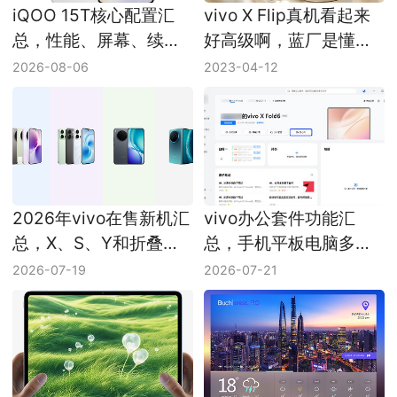
iQOO 15T核心配置汇
vivo X Flip真机看起来
总，性能、屏幕、续航
好高级啊，蓝厂是懂女
与游戏能力边界
性用户的
2026-08-06
2023-04-12
2026年vivo在售新机汇
vivo办公套件功能汇
总，X、S、Y和折叠屏
总，手机平板电脑多端
定位更新
协同能力梳理
2026-07-19
2026-07-21