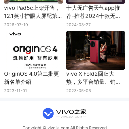
vivo Pad5c上架开售，
十大无广告天气app推
12.1英寸护眼大屏配第
荐-推荐2024十款无广
三代骁龙8s
告天气app
2026-07-10
2024-03-27
OriginOS 4.0第二批更
vivo X Fold2回归大
新名单介绍
热，多平台销量、销售
额冠军
2023-11-01
2023-05-06
Copyright © vivojia.com All Rights Reserved