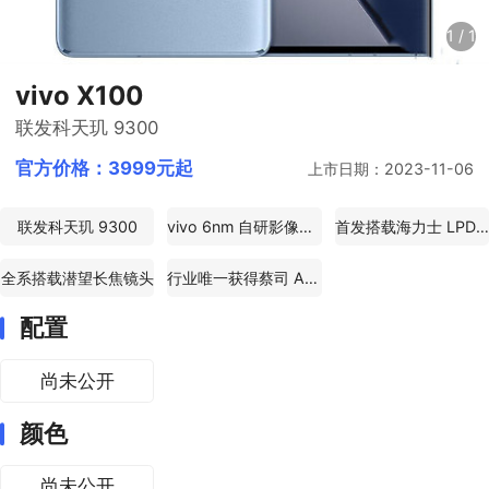
1
/
1
vivo X100
联发科天玑 9300
官方价格：
3999元起
上市日期：2023-11-06
联发科天玑 9300
vivo 6nm 自研影像芯片 V3
首发搭载海力士 LPDDR5T 内存
全系搭载潜望长焦镜头
行业唯一获得蔡司 APO 标准认证的浮动长焦摄像头。
配置
尚未公开
颜色
尚未公开