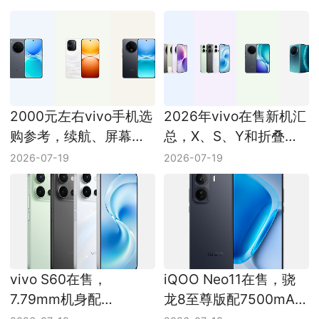
2000元左右vivo手机选
2026年vivo在售新机汇
购参考，续航、屏幕和
总，X、S、Y和折叠屏
性能怎么分配
定位更新
2026-07-19
2026-07-19
vivo S60在售，
iQOO Neo11在售，骁
7.79mm机身配
龙8至尊版配7500mAh
7200mAh电池，轻薄续
电池，主要配置梳理