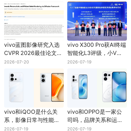
vivo蓝图影像研究入选
vivo X300 Pro获AI终端
CVPR 2026最佳论文候
智能化L3评级，小V圈
选，MagicBokeh看点
搜等能力加快落地
2026-07-20
2026-07-19
整理
vivo和iQOO是什么关
vivo和OPPO是一家公
系，影像日常与性能游
司吗，品牌关系和运营
戏定位拆开看
主体梳理
2026-07-19
2026-07-19