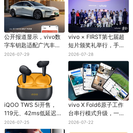
公开报道显示，vivo数
vivo × FIRST第七届超
字车钥匙适配广汽丰田
短片颁奖礼举行，手机
铂智7，首批范围披露
影像创作支持计划公布
2026-07-29
2026-07-28
iQOO TWS 5i开售，
vivo X Fold6原子工作
119元、42ms低延迟和
台串行模式升级，一主
50小时续航信息整理
四辅多任务同时运行
2026-07-25
2026-07-22