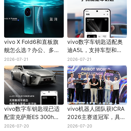
vivo X Fold6和直板旗
vivo数字车钥匙适配奥
舰怎么选？办公、多任
迪A5L，支持车型和系
务与便携怎么取舍
统要求整理
2026-07-21
2026-07-21
vivo数字车钥匙现已适
vivo机器人团队获ICRA
配雷克萨斯ES 300h，
2026主赛道冠军，具身
手机车钥匙生态扩展
智能研发进展整理
2026-07-20
2026-07-20