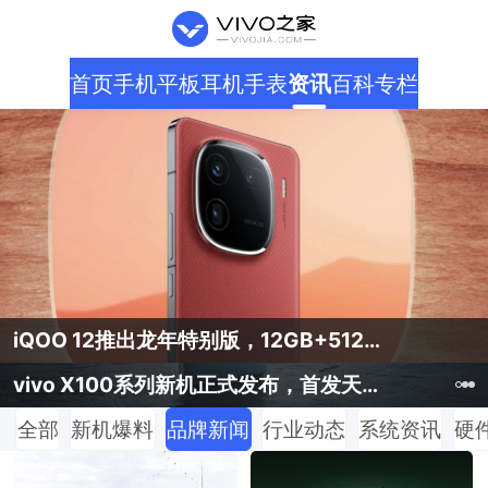
首页
手机
平板
耳机
手表
资讯
百科
专栏
iQOO 12推出龙年特别版，12GB+512GB售价3999元
iQOO 12推出龙年特别版，12GB+512GB售价3999元
vivo S18系列终于发布，两千出头即可入手！
vivo X100系列新机正式发布，首发天玑9300只需3999元！
vivo X100系列新机正式发布，首发天玑9300只需3999元！
全部
新机爆料
品牌新闻
行业动态
系统资讯
硬