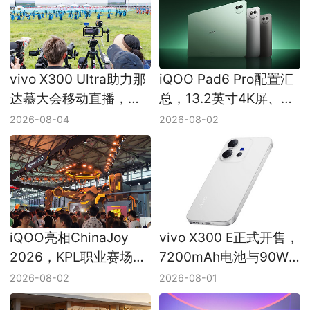
vivo X300 Ultra助力那
iQOO Pad6 Pro配置汇
达慕大会移动直播，双
总，13.2英寸4K屏、
5G回传与多机位方案落
13000mAh和8扬声器
2026-08-04
2026-08-02
地
iQOO亮相ChinaJoy
vivo X300 E正式开售，
2026，KPL职业赛场主
7200mAh电池与90W
题互动展区开放体验
快充主打长续航直屏
2026-08-02
2026-08-01