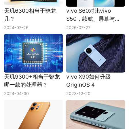
天玑6300相当于骁龙
vivo S60对比vivo
几？
S50，续航、屏幕与
Live功能差异
2024-07-26
2026-07-27
天玑9300+相当于骁龙
vivo X90如何升级
哪一款的处理器？
OriginOS 4
2024-04-30
2023-12-20