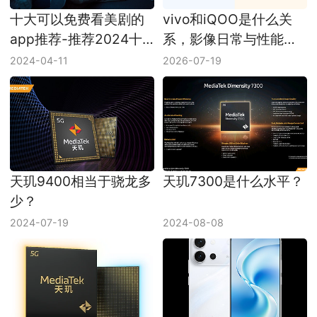
十大可以免费看美剧的
vivo和iQOO是什么关
app推荐-推荐2024十
系，影像日常与性能游
款可以免费看美剧的
戏定位拆开看
2024-04-11
2026-07-19
app
天玑9400相当于骁龙多
天玑7300是什么水平？
少？
2024-07-19
2024-08-08