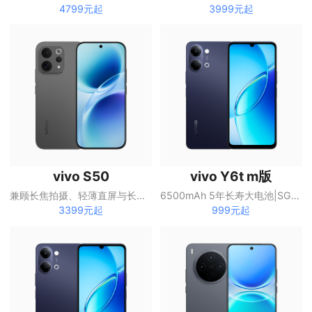
4799元起
3999元起
vivo S50
vivo Y6t m版
兼顾长焦拍摄、轻薄直屏与长续航的S系列手机
6500mAh 5年长寿大电池|SGS五星抗跌耐摔认证|全局无频闪护眼屏
3399元起
999元起