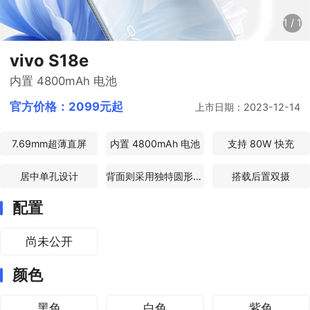
1
/
1
vivo S18e
内置 4800mAh 电池
官方价格：
2099元起
上市日期：2023-12-14
7.69mm超薄直屏
内置 4800mAh 电池
支持 80W 快充
居中单孔设计
背面则采用独特圆形相机Deco
搭载后置双摄
配置
尚未公开
颜色
黑色
白色
紫色