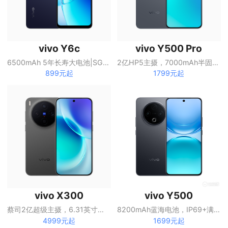
vivo Y6c
vivo Y500 Pro
6500mAh 5年长寿大电池|SGS五星抗跌耐摔认证|全局无频闪护眼屏
2亿HP5主摄，7000mAh半固态蓝海电池
899元起
1799元起
vivo X300
vivo Y500
蔡司2亿超级主摄，6.31英寸直屏
8200mAh蓝海电池，IP69+满级防水
4999元起
1699元起